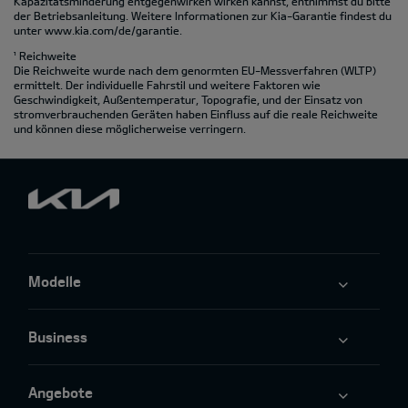
Kapazitätsminderung entgegenwirken wirken kannst, entnimmst du bitte
der Betriebsanleitung. Weitere Informationen zur Kia-Garantie findest du
unter
www.kia.com/de/garantie.
¹ Reichweite
Die Reichweite wurde nach dem genormten EU-Messverfahren (WLTP)
ermittelt. Der individuelle Fahrstil und weitere Faktoren wie
Geschwindigkeit, Außentemperatur, Topografie‚ und der Einsatz von
stromverbrauchenden Geräten haben Einfluss auf die reale Reichweite
und können diese möglicherweise verringern.
Modelle
Business
Angebote