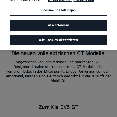
Kia EV3 GT 215 kW (292 PS): Stromverbrauch kombiniert 19,3 kWh/100 km;
Cookie-Einstellungen
CO₂-Emissionen kombiniert 0 g/km; CO₂-Klasse A.
Kia EV4 GT 215 kW (292 PS): Stromverbrauch kombiniert 19,7 kWh/100 km;
CO₂-Emissionen kombiniert 0 g/km; CO₂-Klasse A.
Alle ablehnen
Kia EV5 GT 225 kW (306 PS): Stromverbrauch kombiniert 18,6 kWh/100 km;
CO₂-Emission kombiniert 0 g/km; CO₂-Klasse A.
Alle Cookies akzeptieren
Power. Elektro. GT.
Die neuen vollelektrischen GT Modelle.
Angetrieben von Innovationen und markanten GT-
Designmerkmalen stellen unsere Kia GT Modelle dich
kompromisslos in den Mittelpunkt. Erlebe Performance neu –
emotional, intensiv und elektrisch gedacht für die Zukunft der
Mobilität.
Zum Kia EV5 GT